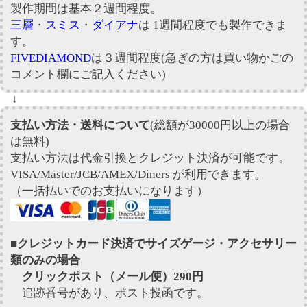
製作期間は基本２週間程度。
三層
・
スミス
・
ダイアナ
は 1週間程度でも製作できま
す。
FIVEDIAMOND
は３週間程度(急ぎの方は買い物かごの
コメント欄にご記入ください)
↓
支払い方法・送料について
(総額が30000円以上の場合
は無料)
支払い方法は代金引換とクレジット決済が可能です。
VISA/Master/JCB/AMEX/Diners が利用できます。
（一括払いでのお支払いになります）
■クレジットカード決済でサイズゲージ・アクセサリー
類のみの場合
クリックポスト（メール便）290円
追跡番号があり、ポスト投函です。