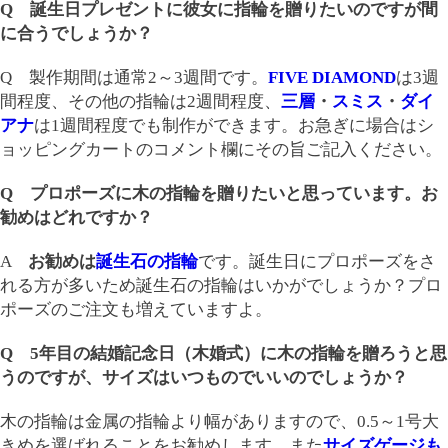
Q 誕生日プレゼントに彼女に指輪を贈りたいのですが間
に合うでしょうか？
Q 製作期間は通常2～3週間です。
FIVE DIAMOND
は3週
間程度、その他の指輪は2週間程度、
三層
・
スミス
・
ダイ
アナ
は1週間程度でも制作ができます。お急ぎに場合はシ
ョッピングカートのコメント欄にその旨ご記入ください。
Q プロポーズに木の指輪を贈りたいと思っています。お
勧めはどれですか？
A
お勧めは
誕生石の指輪
です。誕生日にプロポーズをさ
れる方が多いため誕生石の指輪はいかがでしょうか？プロ
ポーズのご注文も増えていますよ。
Q 5年目の結婚記念日（木婚式）に木の指輪を贈ろうと思
うのですが、サイズはいつものでいいのでしょうか？
木の指輪は金属の指輪より幅がありますので、0.5～1号大
きめを選ばれることをお勧めします。また
サイズゲージも