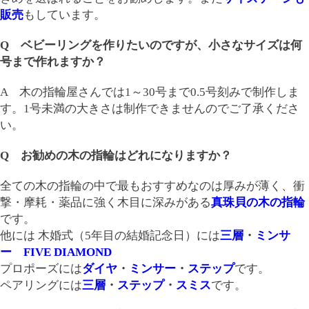
販売
もしています。
Q ベビーリングを作りたいのですが、小さなサイズは何
号まで作れますか？
A 木の指輪屋さんでは1～30号まで0.5号刻みで制作しま
す。1号未満の大きさは制作できませんのでご了承くださ
い。
Q お勧めの木の指輪はどれになりますか？
全ての木の指輪の中で最もおすすめなのは厚みが薄く、衝
撃・摩耗・薬品に強く木目に深みがある
真珠貝の木の指輪
です。
他には 木婚式（5年目の結婚記念日）には
三層
・
ミンサ
ー
FIVE DIAMOND
プロポーズには
ダイヤ
・
ミンサー
・
ステップ
です。
ペアリングには
三層
・
ステップ
・
スミス
です。