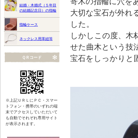
寄木の指輪に穴を
結婚・木婚式（５年目
の結婚記念日）の指輪
大切な宝石が外れ
した。
指輪ケース
しかしこの度、木
ネックレス用革紐等
せた曲木という技
宝石をしっかりと
ＱＲコード
※上記ＵＲＬにＰＣ・スマー
トフォン・携帯のいずれの端
末でアクセスしていただいて
も自動でそれぞれ専用サイト
が表示されます。