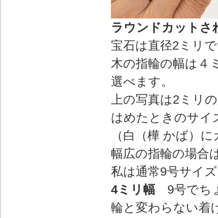
ラウンドカットさ
宝石は直径2ミリ
木の指輪の幅は４
選べます。
上の写真は2ミリの
はめたときのサイ
（白（樺 かば）
幅広の指輪の場合は
私は通常9号サイ
4ミリ幅
9号でち
輪と変わらない着