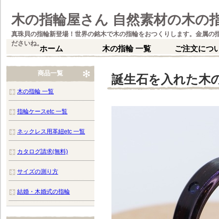
木の指輪屋さん 自然素材の木の
真珠貝の指輪新登場！世界の銘木で木の指輪をおつくりします。金属の
ださいね。
ホーム
木の指輪 一覧
ご注文につ
商品一覧
誕生石を入れた木の
木の指輪 一覧
指輪ケースetc 一覧
ネックレス用革紐etc 一覧
カタログ請求(無料)
サイズの測り方
結婚・木婚式の指輪