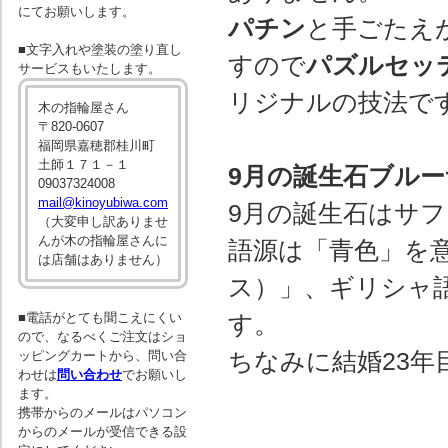
にてお願いします。
パチン
と手ごたえ
■文字入れや塗装の塗り直し
すので
パズルセッ
サービスもいたします。
リジナルの技法で
木の指輪屋さん
〒820-0607
福岡県嘉穂郡桂川町
土師１７１－１
9月の誕生石ブル
09037324008
mail@kinoyubiwa.com
9月の誕生石はサ
（大変申し訳ありませ
んが木の指輪屋さんに
語源は「青色」を意味
は店舗はありません）
ス）」、ギリシャ語の
■電話がとても聞こえにくい
す。
ので、なるべくご注文はショ
ちなみに結婚23
ッピングカートから、問い合
わせは
問い合わせ
でお願いし
ます。
携帯からのメールはパソコン
からのメールが受信できる設