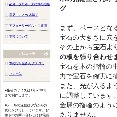
必見！プロポーズに木の指輪
グ
必見！まとめ 木婚式
アフターサービス・ご質問
まず、ベースとな
宝石の大きさに穴
木材について
その上から
宝石よ
レビュー等
の板を張り合わせ
木の指輪屋さん クチコミ
宝石を木の指輪の
リンク集
力で宝石を確実に
また、光が入るよ
■指輪のサイズは1号～30号
に調整しています
まで制作します。
金属の指輪のよう
■メールの返信は夕方から深
夜にかけて行っています。お
ありません。
急ぎのお問い合わせはお電話