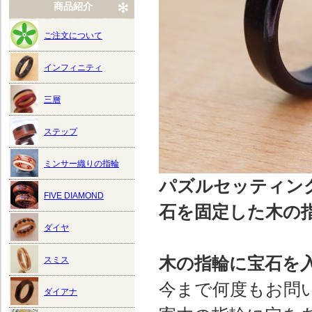
商品紹介
ご注文について
インフィニティ
三層
ステップ
ミンサー織りの指輪
パズルセッティン
FIVE DIAMOND
石を固定した木の
ダイヤ
木の指輪に宝石を
スミス
今まで何度もお問
ダイアナ