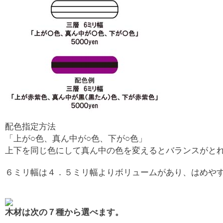
配色指定方法
「上が○色、真ん中が○色、下が○色」
上下を同じ色にして真ん中の色を変えるとバランスがとれ
６ミリ幅は４．５ミリ幅よりボリュームがあり、はめや
木材は次の７種から選べます。