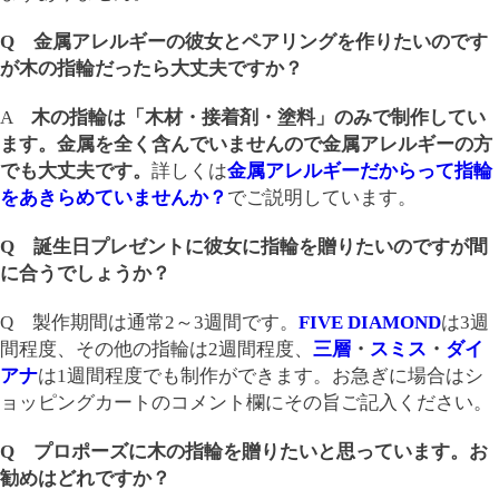
Q 金属アレルギーの彼女とペアリングを作りたいのです
が木の指輪だったら大丈夫ですか？
A
木の指輪は「木材・接着剤・塗料」のみで制作してい
ます。金属を全く含んでいませんので金属アレルギーの方
でも大丈夫です。
詳しくは
金属アレルギーだからって指輪
をあきらめていませんか？
でご説明しています。
Q 誕生日プレゼントに彼女に指輪を贈りたいのですが間
に合うでしょうか？
Q 製作期間は通常2～3週間です。
FIVE DIAMOND
は3週
間程度、その他の指輪は2週間程度、
三層
・
スミス
・
ダイ
アナ
は1週間程度でも制作ができます。お急ぎに場合はシ
ョッピングカートのコメント欄にその旨ご記入ください。
Q プロポーズに木の指輪を贈りたいと思っています。お
勧めはどれですか？