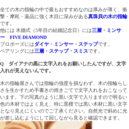
全ての木の指輪の中で最もおすすめなのは厚みが薄く、衝
撃・摩耗・薬品に強く木目に深みがある
真珠貝の木の指輪
です。
他には 木婚式（5年目の結婚記念日）には
三層
・
ミンサ
ー
FIVE DIAMOND
プロポーズには
ダイヤ
・
ミンサー
・
ステップ
です。
ペアリングには
三層
・
ステップ
・
スミス
です。
Q ダイアナの黒に文字入れをお願いしたんですが、文字
入れが見えないんです。
木の指輪屋さんでは指輪の強度を損なわず、木の指輪らし
さを生かすため手書きの焼きごてで文字入れをおこなって
います。下の写真のように黒い文字で入りますので明るい
色の木材ではよく見え、特に黒檀では黒い木材に黒い文字
となり見えにくいのでご了承ください。自然光で斜めに光
が差し込むようにして回しながら見ると確認できます。