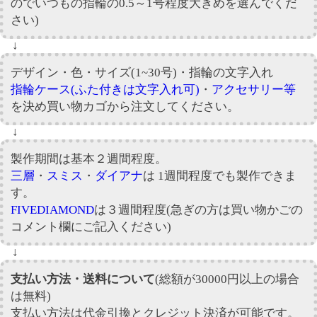
のでいつもの指輪の0.5～1号程度大きめを選んでくだ
さい)
↓
デザイン・色・サイズ(1~30号)・指輪の文字入れ
指輪ケース(ふた付きは文字入れ可)
・
アクセサリー等
を決め買い物カゴから注文してください。
↓
製作期間は基本２週間程度。
三層
・
スミス
・
ダイアナ
は 1週間程度でも製作できま
す。
FIVEDIAMOND
は３週間程度(急ぎの方は買い物かごの
コメント欄にご記入ください)
↓
支払い方法・送料について
(総額が30000円以上の場合
は無料)
支払い方法は代金引換とクレジット決済が可能です。