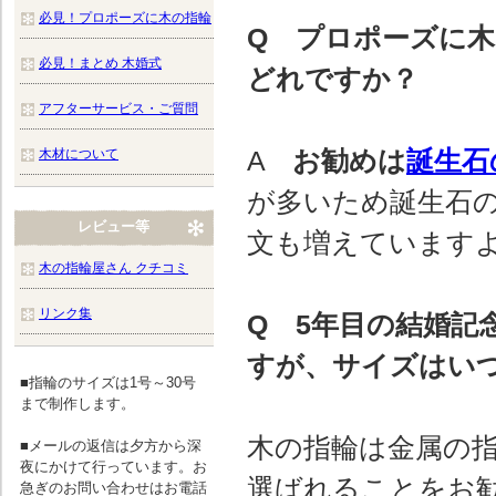
必見！プロポーズに木の指輪
Q プロポーズに
必見！まとめ 木婚式
どれですか？
アフターサービス・ご質問
A
お勧めは
誕生石
木材について
が多いため誕生石
レビュー等
文も増えています
木の指輪屋さん クチコミ
リンク集
Q 5年目の結婚記
すが、サイズはい
■指輪のサイズは1号～30号
まで制作します。
木の指輪は金属の指
■メールの返信は夕方から深
夜にかけて行っています。お
選ばれることをお
急ぎのお問い合わせはお電話