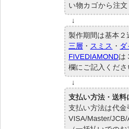
い物カゴから注文
↓
製作期間は基本２
三層
・
スミス
・
ダ
FIVEDIAMOND
は
欄にご記入くださ
↓
支払い方法・送料
支払い方法は代金
VISA/Master/J