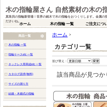
木の指輪屋さん 自然素材の木の
真珠貝の指輪新登場！世界の銘木で木の指輪をおつくりします。金属の
ださいね。
ホーム
木の指輪 一覧
ご注文につ
ホーム
商品一覧
木の指輪 一覧
カテゴリ一覧
指輪ケースetc 一覧
並び替え：
ネックレス用革紐etc 一覧
該当商品が見つか
カタログ請求(無料)
サイズの測り方
結婚・木婚式の指輪