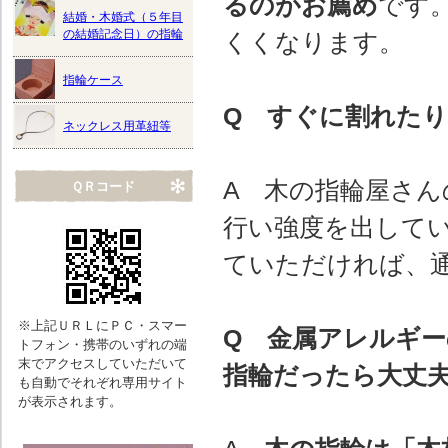
るのがお薦め
です
結婚・木婚式（５年目
の結婚記念日）の指輪
くくなります。
指輪ケース
Q すぐに割れた
ネックレス用革紐等
A 木の指輪屋さ
ＱＲコード
行い強度を出して
ていただければ、
※上記ＵＲＬにＰＣ・スマー
Q 金属アレルギ
トフォン・携帯のいずれの端
末でアクセスしていただいて
指輪だったら大丈
も自動でそれぞれ専用サイト
が表示されます。