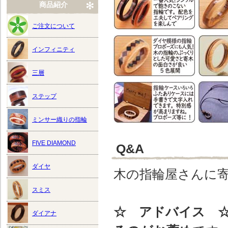
商品紹介
ご注文について
インフィニティ
三層
ステップ
ミンサー織りの指輪
FIVE DIAMOND
Q&A
ダイヤ
木の指輪屋さんに
スミス
☆ アドバイス 
ダイアナ