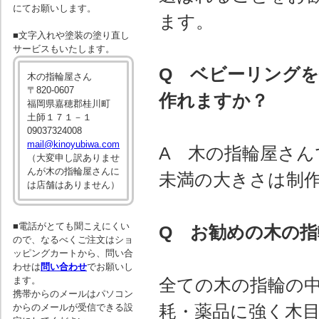
にてお願いします。
ます。
■文字入れや塗装の塗り直し
サービスもいたします。
Q ベビーリング
木の指輪屋さん
〒820-0607
作れますか？
福岡県嘉穂郡桂川町
土師１７１－１
09037324008
mail@kinoyubiwa.com
A 木の指輪屋さん
（大変申し訳ありませ
んが木の指輪屋さんに
未満の大きさは制
は店舗はありません）
■電話がとても聞こえにくい
Q お勧めの木の
ので、なるべくご注文はショ
ッピングカートから、問い合
わせは
問い合わせ
でお願いし
ます。
全ての木の指輪の
携帯からのメールはパソコン
耗・薬品に強く木
からのメールが受信できる設