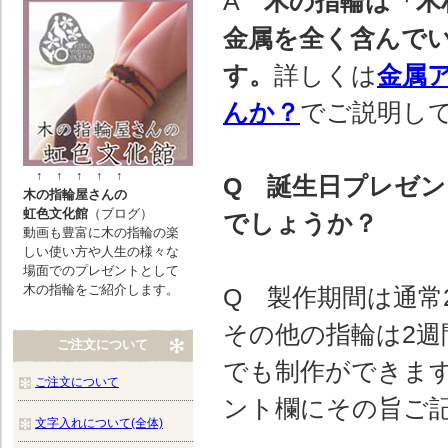
A
木の指輪は「木
金属を全く含んで
す。
詳しくは
金属
んか？
でご説明し
↑ ↑ ↑ ↑ ↑
Q 誕生日プレゼ
木の指輪屋さんの
虹色文化館
（ブログ）
でしょうか？
動画も豊富に木の指輪の楽
しい使い方や人生の様々な
場面でのプレゼントとして
木の指輪をご紹介します。
Q 製作期間は通常
その他の指輪は2週
ご注文について
でも制作ができま
ご注文について
ント欄にその旨ご
文字入れについて(全体)