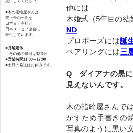
定にしてください。
他には
■木の指輪屋さんは
木婚式（5年目の結
売上金の一部を
日本赤十字社と
ND
日本ユニセフ協会に
寄付しています。
プロポーズには
誕
■
月曜定休
ペアリングには
三
その他の曜日は製造日
■
営業時間11:00～17:00
■土日の発送はお休みです。
Q ダイアナの黒
見えないんです。
木の指輪屋さんで
かすため手書きの
写真のように黒い