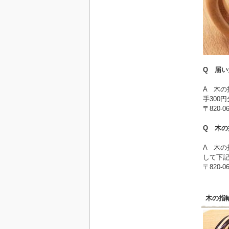
Q 届
A 木の
手300
〒820
Q 木
A 木の
して下
〒820-
木の指