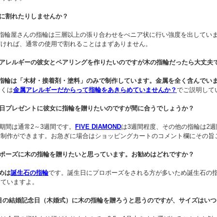
ぐに割れたりしませんか？
の指輪屋さんの指輪は三層以上の張り合わせをべニア状に行い強度を出してい
だければ、通常の使用で割れることはまずありません。
属アレルギーの彼女とペアリングを作りたいのですが木の指輪だったら大丈夫
指輪は「木材・接着剤・塗料」のみで制作しています。金属を全く含んでい
しくは
金属アレルギーだからって指輪をあきらめていませんか？
でご説明して
生日プレゼントに彼女に指輪を贈りたいのですが間に合うでしょうか？
期間は通常2～3週間です。
FIVE DIAMOND
は3週間程度、その他の指輪は2
も制作ができます。お急ぎに場合はショッピングカートのコメント欄にその旨
ロポーズに木の指輪を贈りたいと思っています。お勧めはどれですか？
めは
誕生石の指輪
です。誕生日にプロポーズをされる方が多いため誕生石の
えていますよ。
年目の結婚記念日（木婚式）に木の指輪を贈ろうと思うのですが、サイズはい