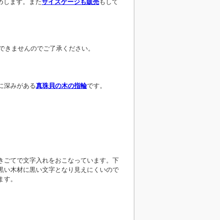
めします。また
サイズゲージも販売
もして
作できませんのでご了承ください。
に深みがある
真珠貝の木の指輪
です。
きごてで文字入れをおこなっています。下
黒い木材に黒い文字となり見えにくいので
ます。