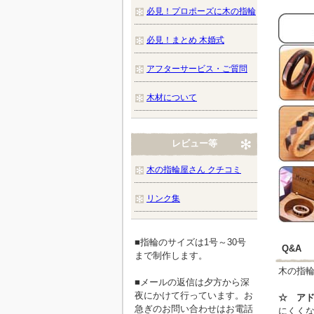
必見！プロポーズに木の指輪
必見！まとめ 木婚式
アフターサービス・ご質問
木材について
レビュー等
木の指輪屋さん クチコミ
リンク集
■指輪のサイズは1号～30号
Q&A
まで制作します。
木の指
■メールの返信は夕方から深
夜にかけて行っています。お
☆ ア
急ぎのお問い合わせはお電話
にくく