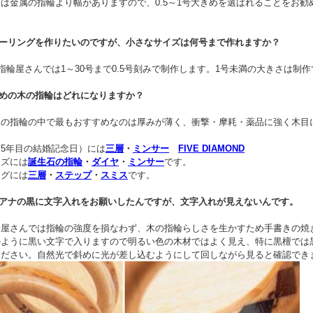
は金属の指輪より幅がありますので、0.5～1号大きめを選ばれることをお勧
。
ビーリングを作りたいのですが、小さなサイズは何号まで作れますか？
指輪屋さんでは1～30号まで0.5号刻みで制作します。1号未満の大きさは制
勧めの木の指輪はどれになりますか？
木の指輪の中で最もおすすめなのは厚みが薄く、衝撃・摩耗・薬品に強く木目
5年目の結婚記念日）には
三層
・
ミンサー
FIVE DIAMOND
ーズには
誕生石の指輪
・
ダイヤ
・
ミンサー
です。
ングには
三層
・
ステップ
・
スミス
です。
イアナの黒に文字入れをお願いしたんですが、文字入れが見えないんです。
輪屋さんでは指輪の強度を損なわず、木の指輪らしさを生かすため手書きの焼
のように黒い文字で入りますので明るい色の木材ではよく見え、特に黒檀では
ください。自然光で斜めに光が差し込むようにして回しながら見ると確認でき