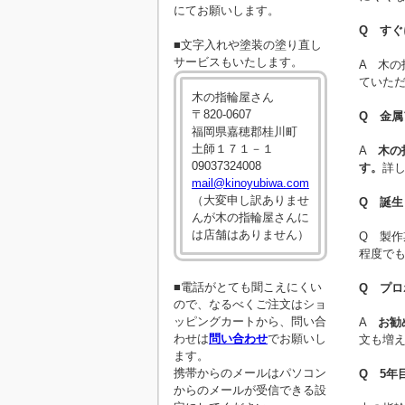
にてお願いします。
Q す
■文字入れや塗装の塗り直し
サービスもいたします。
A 木
ていた
木の指輪屋さん
〒820-0607
Q 金
福岡県嘉穂郡桂川町
土師１７１－１
A
木の
09037324008
す。
詳
mail@kinoyubiwa.com
（大変申し訳ありませ
Q 誕
んが木の指輪屋さんに
は店舗はありません）
Q 製作
程度で
■電話がとても聞こえにくい
Q プ
ので、なるべくご注文はショ
ッピングカートから、問い合
A
お勧
わせは
問い合わせ
でお願いし
文も増
ます。
携帯からのメールはパソコン
Q 5
からのメールが受信できる設