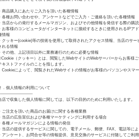
・商品購入にあたりご入力を頂いた各種情報
・各種お問い合わせや、アンケートなどでご入力・ご連絡を頂いた各種情報
・当店からの発行するメールマガジン、およびその他情報を発信する際の購読
・お客様のコンピュータがインターネットに接続するときに使用されるIPア
種情報
・クッキー(cookie)等の技術を使用して取得されたアクセス情報、当店のサ
される情報
・その他、上記項目以外に業務遂行のために必要な情報
※Cookie（クッキー）とは、閲覧したWebサイトのWebサーバーからお客
テキストファイルのことを指します。
Cookieによって、閲覧されたWebサイトの情報がお客様のパソコンやスマ
２．個人情報の利用について
---------------------------
当店で収集した個人情報に関しては、以下の目的のために利用いたします。
・ご注文を頂いた商品のお届けに関する各種業務
・当店の広告宣伝および各種マーケティングに利用する場合
・各種メールマガジンによる情報の発信
・当店の提供するサービスに関しての、電子メール、郵便、FAX、電話等に
・アンケート、お問合せ等の情報提供、意見交換のサービスに付随してご利用