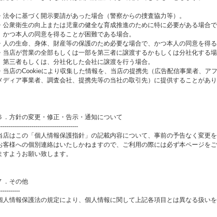
・法令に基づく開示要請があった場合（警察からの捜査協力等）。
・公衆衛生の向上または児童の健全な育成推進のために特に必要がある場合で
かつ本人の同意を得ることが困難である場合。
・人の生命、身体、財産等の保護のため必要な場合で、かつ本人の同意を得る
・当店が営業の全部もしくは一部を第三者に譲渡するかもしくは分社化する場
第三者もしくは、分社化した会社に譲渡を行う場合。
・当店のCookieにより収集した情報を、当店の提携先（広告配信事業者、ア
メディア事業者、調査会社、提携先等の当社の取引先）に提供することがあり
６．方針の変更・修正・告示・通知について
-----------------------------------------
当店はこの「個人情報保護指針」の記載内容について、事前の予告なく変更を
お客様への個別連絡はいたしかねますので、ご利用の際には必ず本ページをご
ますようお願い致します。
７．その他
-----------
個人情報保護法の規定により、個人情報に関して上記各項目とは異なる扱いを