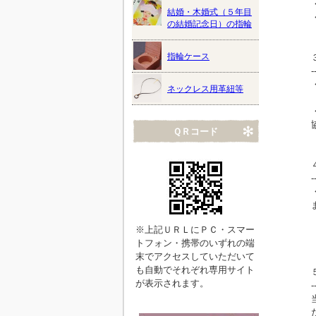
結婚・木婚式（５年目
の結婚記念日）の指輪
指輪ケース
-
ネックレス用革紐等
ＱＲコード
-
※上記ＵＲＬにＰＣ・スマー
トフォン・携帯のいずれの端
末でアクセスしていただいて
も自動でそれぞれ専用サイト
が表示されます。
-