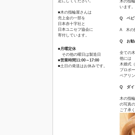
定にしてください。
木の指輪
います
■木の指輪屋さんは
売上金の一部を
Q ベ
日本赤十字社と
日本ユニセフ協会に
A 木の
寄付しています。
Q お
■
月曜定休
全ての
その他の曜日は製造日
他には
■
営業時間11:00～17:00
木婚式（
■土日の発送はお休みです。
プロポ
ペアリ
Q ダ
木の指
の写真
ご了承