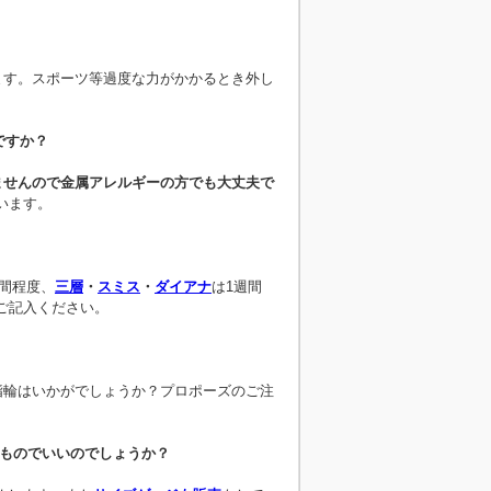
ます。スポーツ等過度な力がかかるとき外し
ですか？
ませんので金属アレルギーの方でも大丈夫で
います。
週間程度、
三層
・
スミス
・
ダイアナ
は1週間
ご記入ください。
指輪はいかがでしょうか？プロポーズのご注
つものでいいのでしょうか？