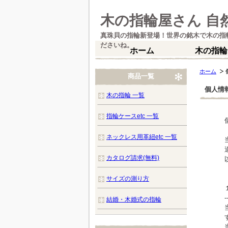
木の指輪屋さん 自
真珠貝の指輪新登場！世界の銘木で木の指
ださいね。
ホーム
木の指輪
ホーム
商品一覧
個人情
木の指輪 一覧
指輪ケースetc 一覧
ネックレス用革紐etc 一覧
カタログ請求(無料)
サイズの測り方
-
結婚・木婚式の指輪