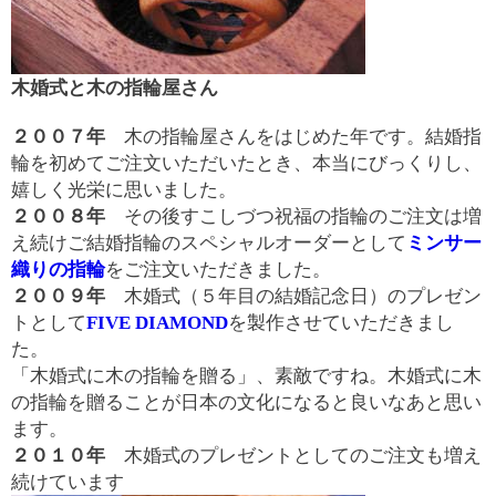
木婚式と木の指輪屋さん
２００７年
木の指輪屋さんをはじめた年です。結婚指
輪を初めてご注文いただいたとき、本当にびっくりし、
嬉しく光栄に思いました。
２００８年
その後すこしづつ祝福の指輪のご注文は増
え続けご結婚指輪のスペシャルオーダーとして
ミンサー
織りの指輪
をご注文いただきました。
２００９年
木婚式（５年目の結婚記念日）のプレゼン
トとして
FIVE DIAMOND
を製作させていただきまし
た。
「木婚式に木の指輪を贈る」、素敵ですね。木婚式に木
の指輪を贈ることが日本の文化になると良いなあと思い
ます。
２０１０年
木婚式のプレゼントとしてのご注文も増え
続けています