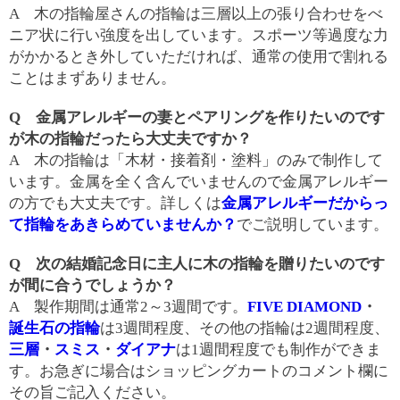
A 木の指輪屋さんの指輪は三層以上の張り合わせをべ
ニア状に行い強度を出しています。スポーツ等過度な力
がかかるとき外していただければ、通常の使用で割れる
ことはまずありません。
Q 金属アレルギーの妻とペアリングを作りたいのです
が木の指輪だったら大丈夫ですか？
A 木の指輪は「木材・接着剤・塗料」のみで制作して
います。金属を全く含んでいませんので金属アレルギー
の方でも大丈夫です。詳しくは
金属アレルギーだからっ
て指輪をあきらめていませんか？
でご説明しています。
Q 次の結婚記念日に主人に木の指輪を贈りたいのです
が間に合うでしょうか？
A 製作期間は通常2～3週間です。
FIVE DIAMOND
・
誕生石の指輪
は3週間程度、その他の指輪は2週間程度、
三層
・
スミス
・
ダイアナ
は1週間程度でも制作ができま
す。お急ぎに場合はショッピングカートのコメント欄に
その旨ご記入ください。