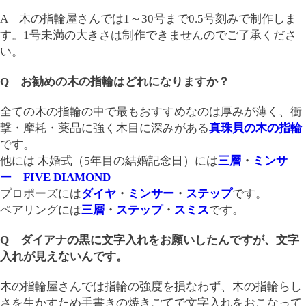
A 木の指輪屋さんでは1～30号まで0.5号刻みで制作しま
す。1号未満の大きさは制作できませんのでご了承くださ
い。
Q お勧めの木の指輪はどれになりますか？
全ての木の指輪の中で最もおすすめなのは厚みが薄く、衝
撃・摩耗・薬品に強く木目に深みがある
真珠貝の木の指輪
です。
他には 木婚式（5年目の結婚記念日）には
三層
・
ミンサ
ー
FIVE DIAMOND
プロポーズには
ダイヤ
・
ミンサー
・
ステップ
です。
ペアリングには
三層
・
ステップ
・
スミス
です。
Q ダイアナの黒に文字入れをお願いしたんですが、文字
入れが見えないんです。
木の指輪屋さんでは指輪の強度を損なわず、木の指輪らし
さを生かすため手書きの焼きごてで文字入れをおこなって