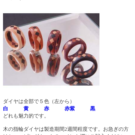
ダイヤは全部で５色（左から）
白
黄
赤
赤紫
黒
どれも魅力的です。
木の指輪ダイヤは製造期間2週間程度です。お急ぎの方