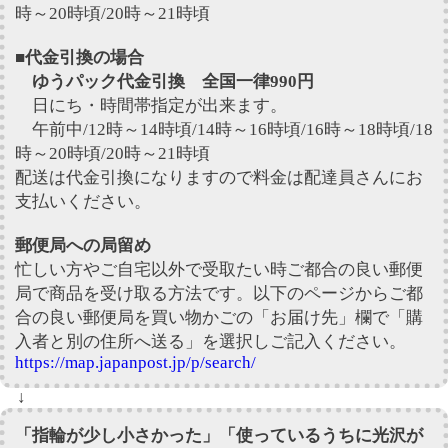
時～20時頃/20時～21時頃
■代金引換の場合
ゆうパック代金引換 全国一律990円
日にち・時間帯指定が出来ます。
午前中/12時～14時頃/14時～16時頃/16時～18時頃/18
時～20時頃/20時～21時頃
配送は代金引換になりますので料金は配達員さんにお
支払いください。
郵便局への局留め
忙しい方やご自宅以外で受取たい時ご都合の良い郵便
局で商品を受け取る方法です。以下のページからご都
合の良い郵便局を買い物かごの「お届け先」欄で「購
入者と別の住所へ送る」を選択しご記入ください。
https://map.japanpost.jp/p/search/
↓
「指輪が少し小さかった」「使っているうちに光沢が