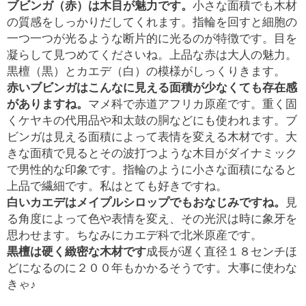
ブビンガ（赤）は木目が魅力です。
小さな面積でも木材
の質感をしっかりだしてくれます。指輪を回すと細胞の
一つ一つが光るような断片的に光るのが特徴です。目を
凝らして見つめてくださいね。上品な赤は大人の魅力。
黒檀（黒）とカエデ（白）の模様がしっくりきます。
赤いブビンガはこんなに見える面積が少なくても存在感
がありますね。
マメ科で赤道アフリカ原産です。重く固
くケヤキの代用品や和太鼓の胴などにも使われます。ブ
ビンガは見える面積によって表情を変える木材です。大
きな面積で見るとその波打つような木目がダイナミック
で男性的な印象です。指輪のように小さな面積になると
上品で繊細です。私はとても好きですね。
白いカエデはメイプルシロップでもおなじみですね。
見
る角度によって色や表情を変え、その光沢は時に象牙を
思わせます。ちなみにカエデ科で北米原産です。
黒檀は硬く緻密な木材です
成長が遅く直径１８センチほ
どになるのに２００年もかかるそうです。大事に使わな
きゃ♪