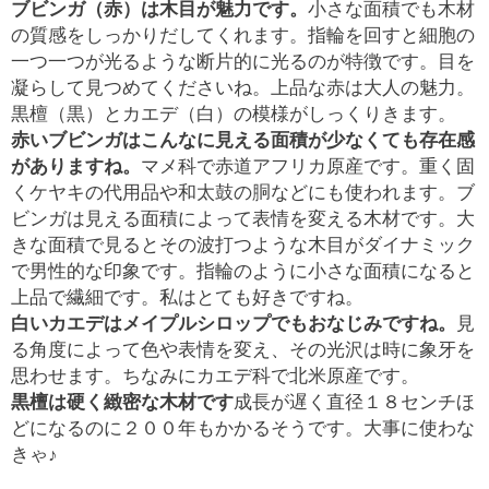
ブビンガ（赤）は木目が魅力です。
小さな面積でも木材
の質感をしっかりだしてくれます。指輪を回すと細胞の
一つ一つが光るような断片的に光るのが特徴です。目を
凝らして見つめてくださいね。上品な赤は大人の魅力。
黒檀（黒）とカエデ（白）の模様がしっくりきます。
赤いブビンガはこんなに見える面積が少なくても存在感
がありますね。
マメ科で赤道アフリカ原産です。重く固
くケヤキの代用品や和太鼓の胴などにも使われます。ブ
ビンガは見える面積によって表情を変える木材です。大
きな面積で見るとその波打つような木目がダイナミック
で男性的な印象です。指輪のように小さな面積になると
上品で繊細です。私はとても好きですね。
白いカエデはメイプルシロップでもおなじみですね。
見
る角度によって色や表情を変え、その光沢は時に象牙を
思わせます。ちなみにカエデ科で北米原産です。
黒檀は硬く緻密な木材です
成長が遅く直径１８センチほ
どになるのに２００年もかかるそうです。大事に使わな
きゃ♪