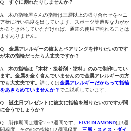
Q すぐに割れたりしませんか？
A 木の指輪屋さんの指輪は三層以上の張り合わせをべニ
ア状に行い強度を出しています。スポーツ等過度な力がか
かるとき外していただければ、通常の使用で割れることは
まずありません。
Q 金属アレルギーの彼女とペアリングを作りたいのです
が木の指輪だったら大丈夫ですか？
A
木の指輪は「木材・接着剤・塗料」のみで制作してい
ます。金属を全く含んでいませんので金属アレルギーの方
でも大丈夫です。
詳しくは
金属アレルギーだからって指輪
をあきらめていませんか？
でご説明しています。
Q 誕生日プレゼントに彼女に指輪を贈りたいのですが間
に合うでしょうか？
Q 製作期間は通常2～3週間です。
FIVE DIAMOND
は3週
間程度、その他の指輪は2週間程度、
三層
・
スミス
・
ダイ