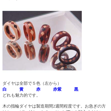
ダイヤは全部で５色（左から）
白
黄
赤
赤紫
黒
どれも魅力的です。
木の指輪ダイヤは製造期間2週間程度です。お急ぎの方