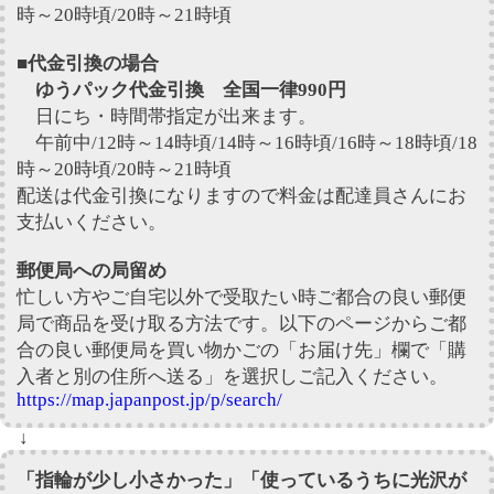
時～20時頃/20時～21時頃
■代金引換の場合
ゆうパック代金引換 全国一律990円
日にち・時間帯指定が出来ます。
午前中/12時～14時頃/14時～16時頃/16時～18時頃/18
時～20時頃/20時～21時頃
配送は代金引換になりますので料金は配達員さんにお
支払いください。
郵便局への局留め
忙しい方やご自宅以外で受取たい時ご都合の良い郵便
局で商品を受け取る方法です。以下のページからご都
合の良い郵便局を買い物かごの「お届け先」欄で「購
入者と別の住所へ送る」を選択しご記入ください。
https://map.japanpost.jp/p/search/
↓
「指輪が少し小さかった」「使っているうちに光沢が