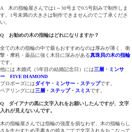
A 木の指輪屋さんでは1～30号まで0.5号刻みで制作しま
す。1号未満の大きさは制作できませんのでご了承くださ
い。
Q お勧めの木の指輪はどれになりますか？
全ての木の指輪の中で最もおすすめなのは厚みが薄く、衝
撃・摩耗・薬品に強く木目に深みがある
真珠貝の木の指輪
です。
他には 木婚式（5年目の結婚記念日）には
三層
・
ミンサ
ー
FIVE DIAMOND
プロポーズには
ダイヤ
・
ミンサー
・
ステップ
です。
ペアリングには
三層
・
ステップ
・
スミス
です。
Q ダイアナの黒に文字入れをお願いしたんですが、文字
入れが見えないんです。
木の指輪屋さんでは指輪の強度を損なわず、木の指輪らし
さを生かすため手書きの焼きごてで文字入れをおこなって