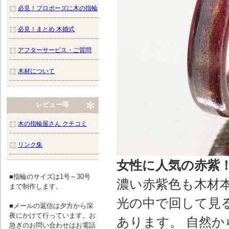
必見！プロポーズに木の指輪
必見！まとめ 木婚式
アフターサービス・ご質問
木材について
レビュー等
木の指輪屋さん クチコミ
リンク集
女性に人気の赤紫
■指輪のサイズは1号～30号
濃い赤紫色も木材本
まで制作します。
光の中で回して見
■メールの返信は夕方から深
夜にかけて行っています。お
あります。 自然
急ぎのお問い合わせはお電話