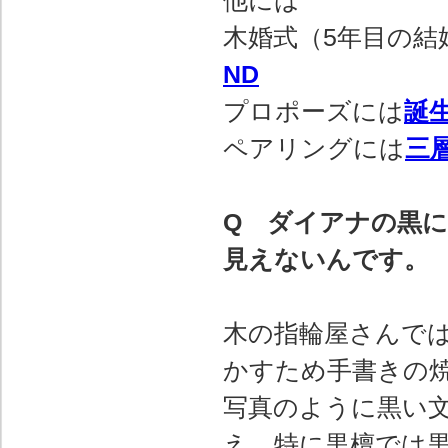
他には
木婚式（5年目の結
ND
プロポーズには
誕
ペアリングには
三
Q ダイアナの黒
見えないんです。
木の指輪屋さんで
かすため手書きの
写真のように黒い
え、特に黒檀では