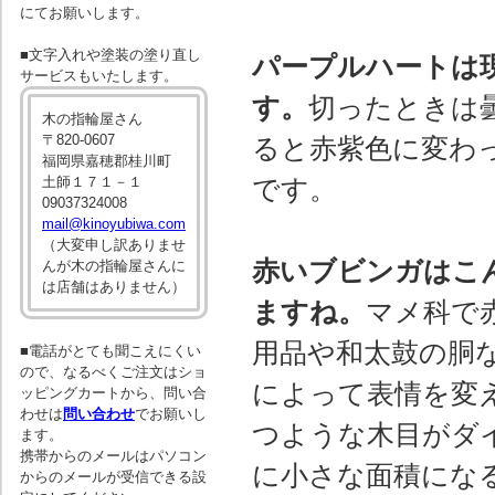
にてお願いします。
■文字入れや塗装の塗り直し
パープルハートは
サービスもいたします。
す。
切ったときは
木の指輪屋さん
〒820-0607
ると赤紫色に変わ
福岡県嘉穂郡桂川町
土師１７１－１
です。
09037324008
mail@kinoyubiwa.com
（大変申し訳ありませ
赤いブビンガはこ
んが木の指輪屋さんに
は店舗はありません）
ますね。
マメ科で
用品や和太鼓の胴
■電話がとても聞こえにくい
ので、なるべくご注文はショ
によって表情を変
ッピングカートから、問い合
わせは
問い合わせ
でお願いし
つような木目がダ
ます。
携帯からのメールはパソコン
に小さな面積にな
からのメールが受信できる設