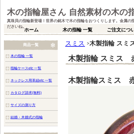
木の指輪屋さん 自然素材の木の
真珠貝の指輪新登場！世界の銘木で木の指輪をおつくりします。金属の
ださいね。
ホーム
木の指輪 一覧
ご注文につ
スミス
木製指輪 スミ
商品一覧
木の指輪 一覧
木製指輪 スミス 
指輪ケースetc 一覧
木製指輪スミス 
ネックレス用革紐etc 一覧
カタログ請求(無料)
サイズの測り方
結婚・木婚式の指輪