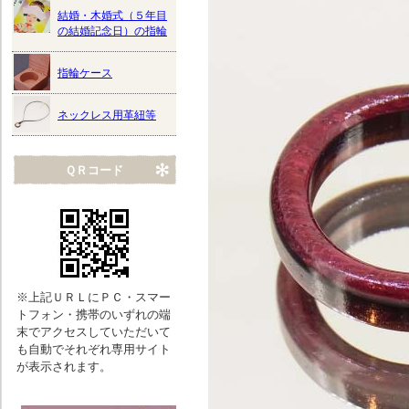
結婚・木婚式（５年目
の結婚記念日）の指輪
指輪ケース
ネックレス用革紐等
ＱＲコード
※上記ＵＲＬにＰＣ・スマー
トフォン・携帯のいずれの端
末でアクセスしていただいて
も自動でそれぞれ専用サイト
が表示されます。