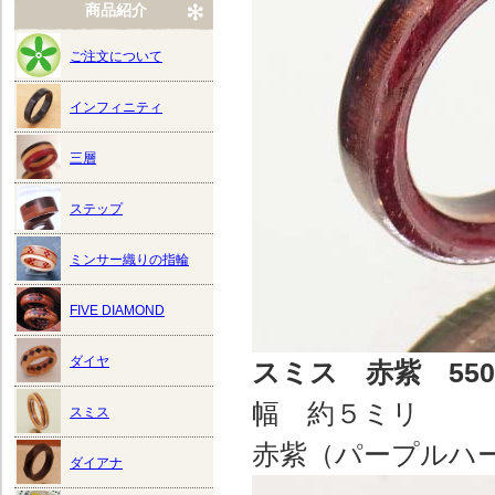
商品紹介
ご注文について
インフィニティ
三層
ステップ
ミンサー織りの指輪
FIVE DIAMOND
ダイヤ
スミス 赤紫 5500
幅 約５ミリ 
スミス
赤紫（パープルハ
ダイアナ