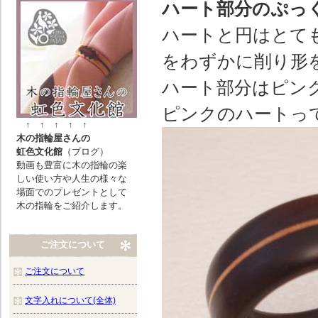
ハート部分のぷっ
ハートと円はとて
をわずかに削り形
ハート部分はピン
ピンクのハートっ
↑ ↑ ↑ ↑ ↑
木の指輪屋さんの
虹色文化館
（ブログ）
動画も豊富に木の指輪の楽
しい使い方や人生の様々な
場面でのプレゼントとして
木の指輪をご紹介します。
ご注文について
ご注文について
文字入れについて(全体)