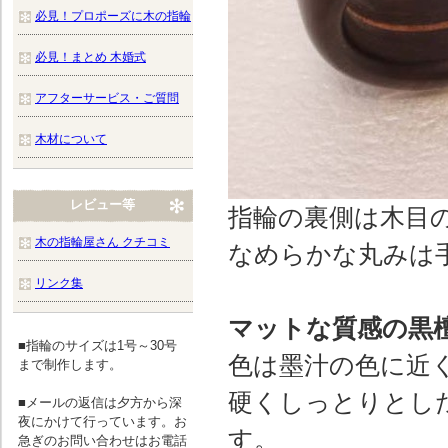
必見！プロポーズに木の指輪
必見！まとめ 木婚式
アフターサービス・ご質問
木材について
レビュー等
指輪の裏側は木目
木の指輪屋さん クチコミ
なめらかな丸みは
リンク集
マットな質感の黒
■指輪のサイズは1号～30号
色は墨汁の色に近
まで制作します。
硬くしっとりとし
■メールの返信は夕方から深
夜にかけて行っています。お
す。
急ぎのお問い合わせはお電話