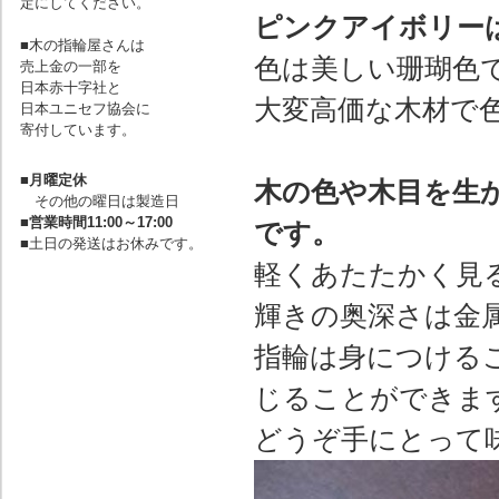
定にしてください。
ピンクアイボリー
■木の指輪屋さんは
色は美しい珊瑚色
売上金の一部を
日本赤十字社と
大変高価な木材で
日本ユニセフ協会に
寄付しています。
■
月曜定休
木の色や木目を生
その他の曜日は製造日
■
営業時間11:00～17:00
です。
■土日の発送はお休みです。
軽くあたたかく見
輝きの奥深さは金
指輪は身につける
じることができま
どうぞ手にとって