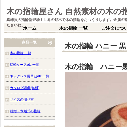
木の指輪屋さん 自然素材の木の
真珠貝の指輪新登場！世界の銘木で木の指輪をおつくりします。金属の
ださいね。
ホーム
木の指輪 一覧
ご注文につ
商品一覧
木の指輪 ハニー 黒
木の指輪 一覧
指輪ケースetc 一覧
木の指輪 ハニー
ネックレス用革紐etc 一覧
カタログ請求(無料)
サイズの測り方
結婚・木婚式の指輪