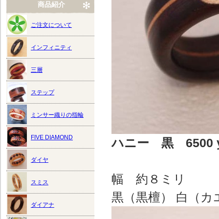
商品紹介
ご注文について
インフィニティ
三層
ステップ
ミンサー織りの指輪
FIVE DIAMOND
ハニー 黒 6500 
ダイヤ
幅 約８ミリ 
スミス
黒（黒檀） 白（
ダイアナ