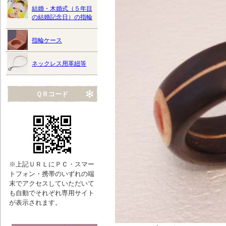
結婚・木婚式（５年目
の結婚記念日）の指輪
指輪ケース
ネックレス用革紐等
ＱＲコード
※上記ＵＲＬにＰＣ・スマー
トフォン・携帯のいずれの端
末でアクセスしていただいて
も自動でそれぞれ専用サイト
が表示されます。