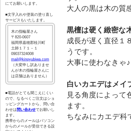
にてお願いします。
大人の黒は木の質
■文字入れや塗装の塗り直し
サービスもいたします。
黒檀は硬く緻密な
木の指輪屋さん
〒820-0607
成長が遅く直径１
福岡県嘉穂郡桂川町
土師１７１－１
うです。
09037324008
mail@kinoyubiwa.com
大事に使わなきゃ♪
（大変申し訳ありませ
んが木の指輪屋さんに
は店舗はありません）
白いカエデはメイ
■電話がとても聞こえにくい
見る角度によって
ので、なるべくご注文はショ
ます。
ッピングカートから、問い合
わせは
問い合わせ
でお願いし
ちなみにカエデ科
ます。
携帯からのメールはパソコン
からのメールが受信できる設